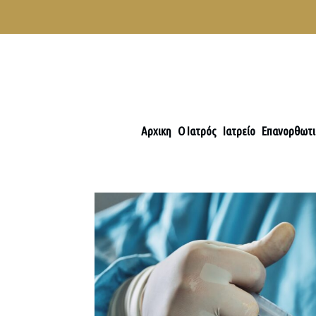
Αρχικη
Ο Ιατρός
Ιατρείο
Επανορθωτι