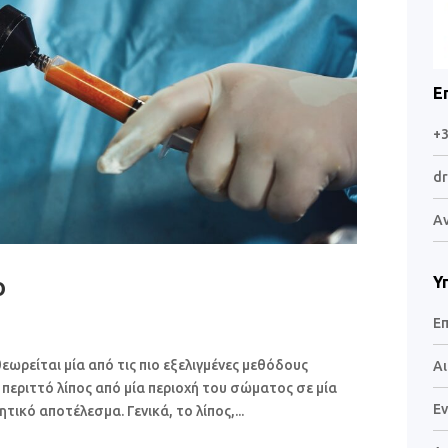
Ε
+
dr
Α
ο
Υ
Επ
ωρείται μία από τις πιο εξελιγμένες μεθόδους
Αι
 περιττό λίπος από μία περιοχή του σώματος σε μία
Εν
τικό αποτέλεσμα. Γενικά, το λίπος,...