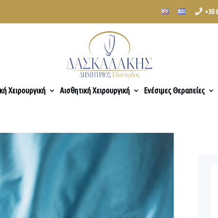
+30 
κή Χειρουργική
Αισθητική Χειρουργική
Ενέσιμες Θεραπείες