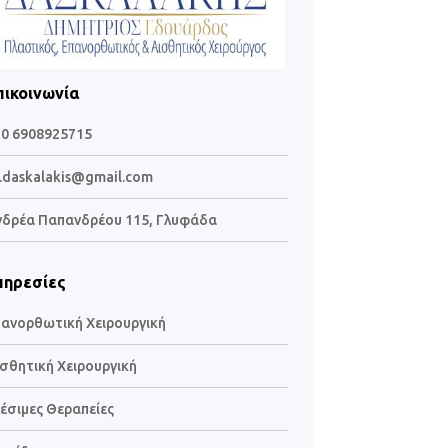
πικοινωνία
30 6908925715
.daskalakis@gmail.com
νδρέα Παπανδρέου 115, Γλυφάδα
πηρεσίες
ανορθωτική Χειρουργική
σθητική Χειρουργική
έσιμες Θεραπείες