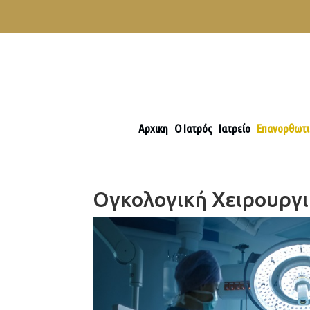
Αρχικη
Ο Ιατρός
Ιατρείο
Επανορθωτι
Ογκολογική Χειρουργ