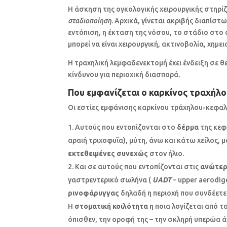
Η άσκηση της ογκολογικής χειρουργικής στηρίζ
σταδιοποίηση
. Αρχικά, γίνεται ακριβής διαπίστ
εντόπιση, η έκταση της νόσου, το στάδιο στο 
μπορεί να είναι χειρουργική, ακτινοβολία, χημε
Η τραχηλική λεμφαδενεκτομή έχει ένδειξη σε θ
κίνδυνου για περιοχική διασπορά.
Που εμφανίζεται ο καρκίνος τραχήλ
Οι εστίες εμφάνισης καρκίνου τράχηλου-κεφαλή
Αυτούς που εντοπίζονται στο
δέρμα
της κεφ
αραιή τριχοφυΐα), μύτη, άνω και κάτω χείλος, μ
εκτεθειμένες συνεχώς
στον ήλιο.
Και σε αυτούς που εντοπίζονται στις
ανώτερ
γαστρεντερικό σωλήνα (
UADT
– upper aerodige
ρινοφάρυγγας
δηλαδή η περιοχή που συνδέετε
Η
στοματική κοιλότητα
η ποια λογίζεται από τ
όπισθεν, την οροφή της – την σκληρή υπερώα 