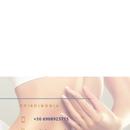
ΕΠΙΚΟΙΝΩΝΙΑ
+30 6908925715
