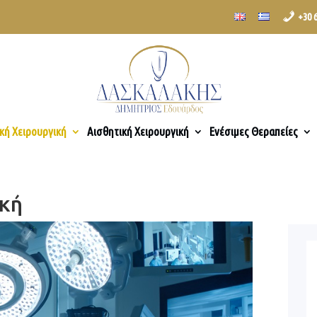
+30 
κή Χειρουργική
Αισθητική Χειρουργική
Ενέσιμες Θεραπείες
ική