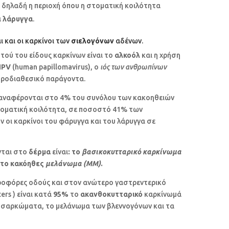
ς
δηλαδή η περιοχή όπου η στοματική κοιλότητα
ι
λάρυγγα
.
 και οι καρκίνοι των
σιελογόνων
αδένων.
τού του είδους καρκίνων είναι το
αλκοόλ
και η χρήση
HPV
(human papillomavirus), ο
ιός των ανθρωπίνων
προδιαθεσικό παράγοντα.
ά αναφέρονται στο 4% του συνόλου των κακοηθειών
τοματική κοιλότητα, σε ποσοστό 41% των
 οι καρκίνοι του φάρυγγα και του λάρυγγα σε
νται στο
δέρμα
είναι
: το
βασικοκυτταρικό καρκίνωμα
 το κακόηθες
μελάνωμα (
MM
)
.
εροφόρες οδούς και στον ανώτερο γαστρεντερικό
ers ) είναι κατά
95%
το
ακανθοκυτταρικό
καρκίνωμά
τα σαρκώματα, το μελάνωμα των βλεννογόνων και τα