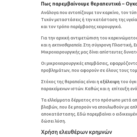
Πως παρεμβαίνουμε θεραπευτικά – Ογκο
Ανάλογα που εντοπίζουμε τον καρκίνο, τον τύπ
Τυχόν μεταστάσεις ή την κατάσταση της υγεί
και τον τρόπο παρέμβασης χειρουργικά.
Για την αρχική αντιμετώπιση του καρκινώματο
και η
ακτινοθεραπεία
. Στη σύγχρονη Πλαστική, 
Μικροχειρουργικής μας δίνει απίστευτες δυνατ
Οι μικροχειρουργικές επεμβάσεις, εφαρμόζοντ
προβλημάτων, που αφορούν σε όλους τους τομε
Στόχος της θεραπείας είναι η
εξάλειψη
του όγκ
παρακείμενων ιστών. Καθώς και η επίτευξη εν
Τα ελλείμματα δέρματος στο πρόσωπο μετά απ
βλαβών, που δε μπορούν να επουλωθούν με απλή
αποκατάστασης. Εδώ παρεμβαίνει ο ειδικευμέν
δώσει λύση.
Χρήση ελευθέρων κρημνών