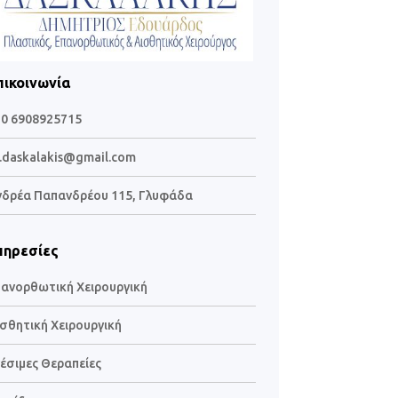
πικοινωνία
30 6908925715
.daskalakis@gmail.com
νδρέα Παπανδρέου 115, Γλυφάδα
πηρεσίες
ανορθωτική Χειρουργική
σθητική Χειρουργική
έσιμες Θεραπείες