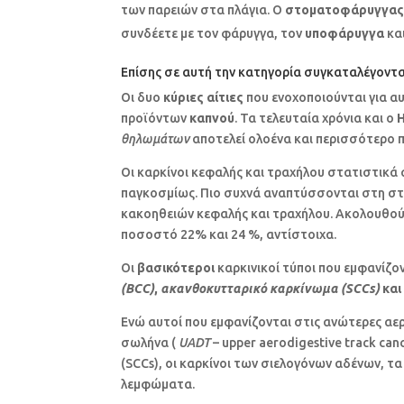
των παρειών στα πλάγια. Ο
στοματοφάρυγγα
συνδέετε με τον φάρυγγα, τον
υποφάρυγγα
κα
Επίσης σε αυτή την κατηγορία συγκαταλέγονται
Οι δυο
κύριες αίτιες
που ενοχοποιούνται για αυ
προϊόντων
καπνού
. Τα τελευταία χρόνια και ο
θηλωμάτων
αποτελεί ολοένα και περισσότερο 
Οι καρκίνοι κεφαλής και τραχήλου στατιστικ
παγκοσμίως. Πιο συχνά αναπτύσσονται στη σ
κακοηθειών κεφαλής και τραχήλου. Ακολουθούν
ποσοστό 22% και 24 %, αντίστοιχα.
Οι
βασικότεροι
καρκινικοί τύποι που εμφανίζο
(
BCC
)
,
ακανθοκυτταρικό καρκίνωμα (
SCCs
)
και
Ενώ αυτοί που εμφανίζονται στις ανώτερες α
σωλήνα (
UADT
– upper aerodigestive track canc
(SCCs), οι καρκίνοι των σιελογόνων αδένων, 
λεμφώματα.