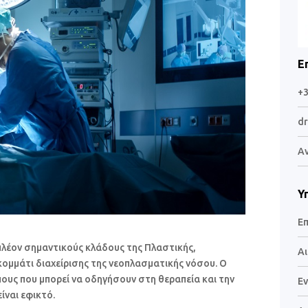
Ε
+
dr
Α
Υ
Επ
 πλέον σημαντικούς κλάδους της Πλαστικής,
Αι
ομμάτι διαχείρισης της νεοπλασματικής νόσου. Ο
ους που μπορεί να οδηγήσουν στη θεραπεία και την
Εν
ίναι εφικτό.