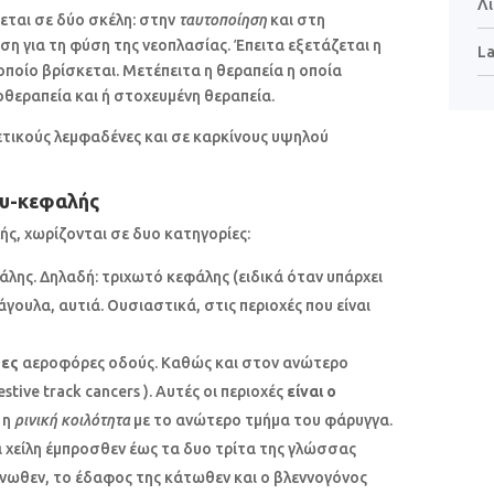
Λ
εται σε δύο σκέλη: στην
ταυτοποίηση
και στη
ωση για τη φύση της νεοπλασίας. Έπειτα εξετάζεται η
L
οποίο βρίσκεται. Μετέπειτα η θεραπεία η οποία
ιοθεραπεία και ή στοχευμένη θεραπεία.
ετικούς λεμφαδένες και σε καρκίνους υψηλού
ου-κεφαλής
ς, χωρίζονται σε δυο κατηγορίες:
άλης. Δηλαδή: τριχωτό κεφάλης (ειδικά όταν υπάρχει
άγουλα, αυτιά. Ουσιαστικά, στις περιοχές που είναι
ες
αεροφόρες οδούς. Καθώς και στον ανώτερο
stive track cancers ). Αυτές οι περιοχές
είναι ο
 η
ρινική κοιλότητα
με το ανώτερο τμήμα του φάρυγγα.
α χείλη έμπροσθεν έως τα δυο τρίτα της γλώσσας
άνωθεν, το έδαφος της κάτωθεν και ο βλεννογόνος