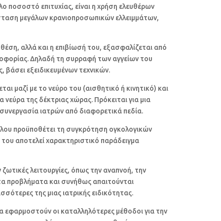
ο ποσοστό επιτυχίας, είναι η χρήση ελευθέρων
άσταση μεγάλων κρανιοπροσωπικών ελλειμμάτων,
θέση, αλλά και η επιβίωσή του, εξασφαλίζεται από
λοφορίας. Δηλαδή τη συρραφή των αγγείων του
ς, βάσει εξειδικευμένων τεχνικών.
ι μαζί με το νεύρο του (αισθητικό ή κινητικό) και
 νεύρα της δέκτριας χώρας. Πρόκειται για μια
 συνεργασία ιατρών από διαφορετικά πεδία.
αχήλου προϋποθέτει τη συγκρότηση ογκολογικών
του αποτελεί χαρακτηριστικό παράδειγμα
 ζωτικές λειτουργίες, όπως την αναπνοή, την
ετα προβλήματα και συνήθως απαιτούνται
σσότερες της μιας ιατρικής ειδικότητας.
 να εφαρμοστούν οι καταλληλότερες μέθοδοι για την