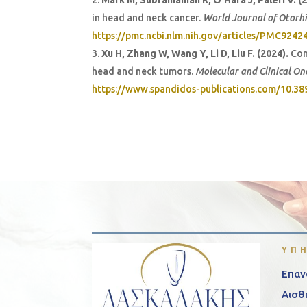
Mark M, Subramanian R, O’Hara J, Paleri V. (
in head and neck cancer.
World Journal of Otorh
https://pmc.ncbi.nlm.nih.gov/articles/PMC9242
Xu H, Zhang W, Wang Y, Li D, Liu F. (2024).
Com
head and neck tumors.
Molecular and Clinical On
https://www.spandidos-publications.com/10.3
ΥΠ
Επαν
Αισθ