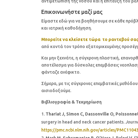
αντιμετώπιση της νόσου και η επίτευξη του βέ
Επικοινωνήστε μαζί μας
Είμαστε εδώ για να βοηθήσουμε σε κάθε πρόβ
και ιατρική καθοδήγηση.
Μπορείτε να κλείσετε τώρα το ραντεβού σα
από κοντά τον τρόπο εξατομικευμένης προσέγ
Και μην ξεχνάτε, η σύγχρονη πλαστική, επανορ
αποτέλεσμα για δύσκολες επεμβάσεις νεοπλασμ
φάνταζε ανέφικτο.
Σήμερα, με τις σύγχρονες επεμβατικές μεθόδου
αισιοδοξούμε.
Βιβλιογραφία & Τεκμηρίωση
Thariat J, Simon C, Dassonville O, Poissonne
surgery in head and neck cancer patients.
Journa
https://pmc.ncbi.nlm.nih.gov/articles/PMC1104