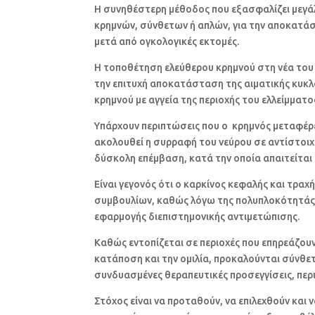
Η συνηθέστερη μέθοδος που εξασφαλίζει μεγάλ
κρημνών, σύνθετων ή απλών, για την αποκατ
μετά από ογκολογικές εκτομές.
Η τοποθέτηση ελεύθερου κρημνού στη νέα του 
την επιτυχή αποκατάσταση της αιματικής κυκ
κρημνού με αγγεία της περιοχής του ελλείμματο
Υπάρχουν περιπτώσεις που ο κρημνός μεταφέρετα
ακολουθεί η συρραφή του νεύρου σε αντίστοιχα
δύσκολη επέμβαση, κατά την οποία απαιτείται
Είναι γεγονός ότι ο καρκίνος κεφαλής και τρ
συμβουλίων, καθώς λόγω της πολυπλοκότητάς 
εφαρμογής διεπιστημονικής αντιμετώπισης.
Καθώς εντοπίζεται σε περιοχές που επηρεάζουν
κατάποση και την ομιλία, προκαλούνται σύνθ
συνδυασμένες θεραπευτικές προσεγγίσεις, περι
Στόχος είναι να προταθούν, να επιλεχθούν και