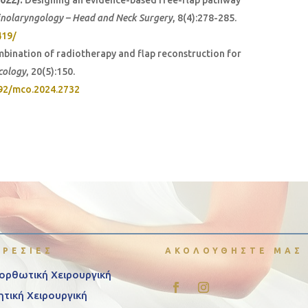
2022).
Designing an evidence-based free-flap pathway
inolaryngology – Head and Neck Surgery
, 8(4):278-285.
419/
bination of radiotherapy and flap reconstruction for
cology
, 20(5):150.
892/mco.2024.2732
ΗΡΕΣΙΕΣ
ΑΚΟΛΟΥΘΗΣΤΕ ΜΑΣ
ορθωτική Χειρουργική
ητική Χειρουργική